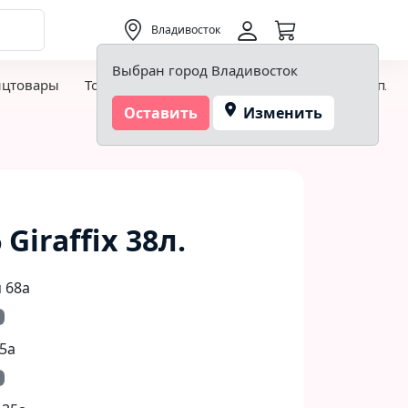
0,00 ₽
Владивосток
Выбран город Владивосток
нцтовары
Товары для творчества и хобби
Детская пло
Оставить
Изменить
Giraffix 38л.
 68а
5а