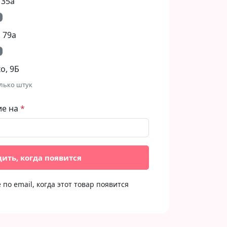
 35а
 79а
, 9Б​
лько штук
ие на
ить, когда появится
по email, когда этот товар появится