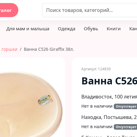
талог
Для мам и малыша
Одежда
Обувь
Книги
Ка
 горшки
Ванна С526 Giraffix 38л.
Артикул: 124839
Ванна С526 
Владивосток, 100 летия
Нет в наличии
Отсутствует
Находка, Постышева, 2
Нет в наличии
Отсутствует