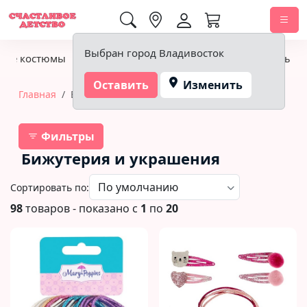
0,00 ₽
Выбран город Владивосток
ные костюмы
Бижутерия и украшения
Элементы п
Оставить
Изменить
Главная
Бижутерия и украшения
Фильтры
Бижутерия и украшения
Сортировать по:
98
товаров - показано с
1
по
20