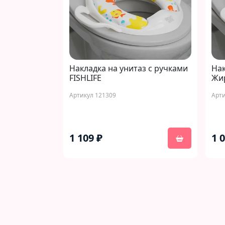
Накладка на унитаз с ручками
Нак
FISHLIFE
Жи
Артикул 121309
Арти
1 109 ₽
1 