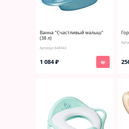
Ванна "Счастливый малыш"
Гор
(38 л)
Арти
Артикул 646943
1 084 ₽
25