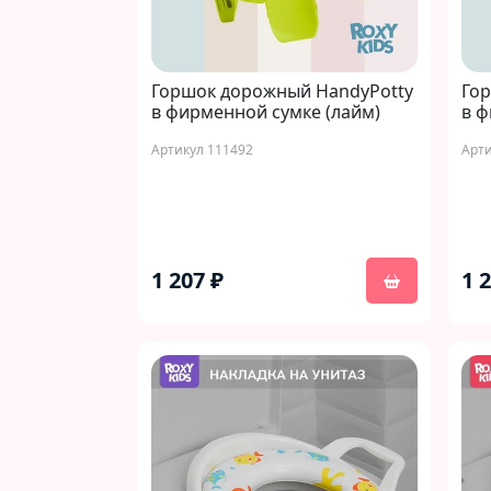
Горшок дорожный HandyPotty
Го
в фирменной сумке (лайм)
в ф
Артикул 111492
Арти
1 207 ₽
1 