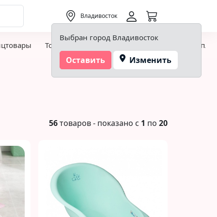
0,00 ₽
Владивосток
Выбран город Владивосток
нцтовары
Товары для творчества и хобби
Детская пло
Оставить
Изменить
56
товаров - показано с
1
по
20