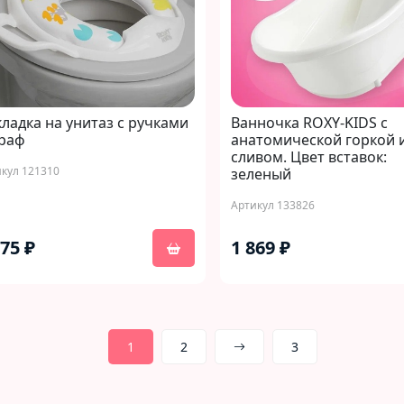
ладка на унитаз с ручками
Ванночка ROXY-KIDS с
раф
анатомической горкой 
сливом. Цвет вставок:
кул 121310
зеленый
Артикул 133826
075 ₽
1 869 ₽
1
2
3