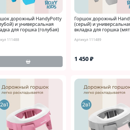
ршок дорожный HandyPotty
Горшок дорожный Hand
лубой) и универсальная
(серый) и универсальна
адка для горшка (голубая)
вкладка для горшка (мят
кул 111488
Артикул 111489
1 450 ₽