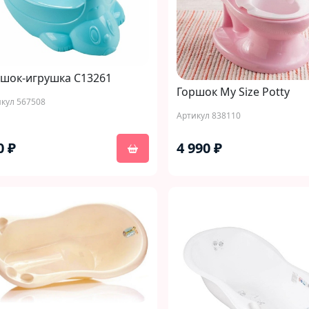
шок-игрушка С13261
Горшок My Size Potty
кул 567508
Артикул 838110
0 ₽
4 990 ₽