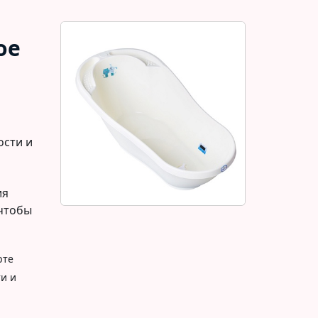
ое
ости и
ия
 чтобы
рте
ти и