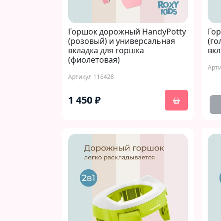
Горшок дорожный HandyPotty
Го
(розовый) и универсальная
(го
вкладка для горшка
вкл
(фиолетовая)
Арти
Артикул 116428
1 450 ₽