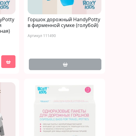
yPotty
Горшок дорожный HandyPotty
я
в фирменной сумке (голубой)
ная)
Артикул 111490