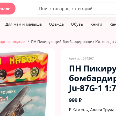
талог
Для мам и малыша
Одежда
Обувь
Книги
Ка
орные модели
ПН Пикирующий бомбардировщик Юнкерс Ju-8
Артикул: 574267
ПН Пикир
бомбарди
Ju-87G-1 1:
999 ₽
Б Камень, Аллея Труда,