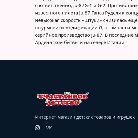
соответственно, Ju-87G-1 и G-2. Противота
известного пилота Ju-87 Ганса Руделя к кон
невысокая скорость «Штуки» снизилась еще
штурмовики модификации G, а самолеты мо
серийное производство Ju-87. В последние 
Арденнской битвы и на севере Италии.
Интернет-магазин детских товаров и игрушек
VK