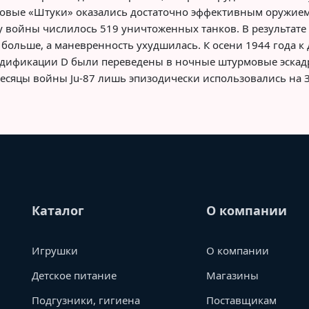
нковые «Штуки» оказались достаточно эффективным оружием
цу войны числилось 519 уничтоженных танков. В результате
 больше, а маневренность ухудшилась. К осени 1944 года 
дификации D были переведены в ночные штурмовые эскадри
месяцы войны Ju-87 лишь эпизодически использовались на 
Каталог
О компании
Игрушки
О компании
Детское питание
Магазины
Подгузники, гигиена
Поставщикам