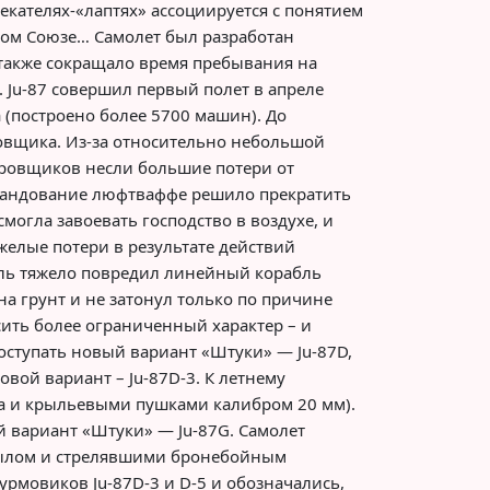
екателях-«лаптях» ассоциируется с понятием
ском Союзе… Самолет был разработан
 также сокращало время пребывания на
 Ju-87 совершил первый полет в апреле
 (построено более 5700 машин). До
вщика. Из-за относительно небольшой
кировщиков несли большие потери от
омандование люфтваффе решило прекратить
могла завоевать господство в воздухе, и
елые потери в результате действий
дель тяжело повредил линейный корабль
а грунт и не затонул только по причине
сить более ограниченный характер – и
оступать новый вариант «Штуки» — Ju-87D,
вой вариант – Ju-87D-3. К летнему
ла и крыльевыми пушками калибром 20 мм).
й вариант «Штуки» — Ju-87G. Самолет
рылом и стрелявшими бронебойным
рмовиков Ju-87D-3 и D-5 и обозначались,