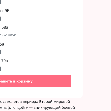
, 9Б​
 68а
лько штук
5а
 79а
бавить в корзину
их самолетов периода Второй мировой
кампффлюгцойг» — «пикирующий боевой