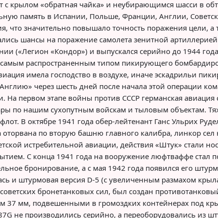
уэт с крылом «обратная чайка» и неубирающимся шасси в обт
альную память в Испании, Польше, Франции, Англии, Совет
я, что значительно повышало точность поражения цели, а
ались шансы на поражение самолета зенитной артиллерией.
нии («Легион «Кондор») и выпускался серийно до 1944 года
 самым распространенным типом пикирующего бомбардиро
авиация имела господство в воздухе, иначе эскадрильи пи
а Англию» через шесть дней после начала этой операции к
. На первом этапе войны против СССР германская авиация с
ры по нашим сухопутным войскам и тыловым объектам. Тяж
флот. В октябре 1941 года обер-лейтенант Ганс Ульрих Ру
 оторвана по вторую башню главного калибра, линкор сел н
етской истребительной авиации, действия «Штук» стали но
тием. С конца 1941 года на вооружение люфтваффе стал п
ное бронирование, а с мая 1942 года появился его штурмо
ась и штурмовая версия D-5 (с увеличенным размахом кры
 советских бронетанковых сил, был создан противотанковы
ом 37 мм, подвешенными в громоздких контейнерах под к
7G не производились серийно, а переоборудовались из шту