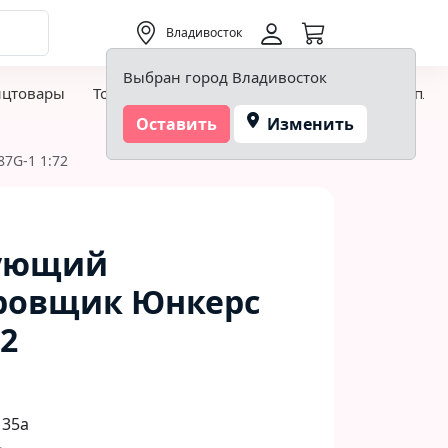
0,00 ₽
Владивосток
Выбран город Владивосток
нцтовары
Товары для творчества и хобби
Детская пло
Оставить
Изменить
7G-1 1:72
ующий
ровщик Юнкерс
72
 35а