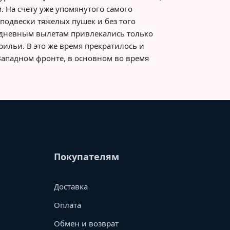
. На счету уже упомянутого самого
 подвески тяжелых пушек и без того
к дневным вылетам привлекались только
льи. В это же время прекратилось и
Западном фронте, в основном во время
Покупателям
Доставка
Оплата
Обмен и возврат