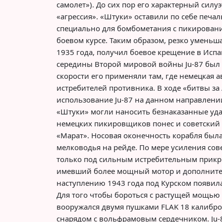
самолет»). До сих пор его характерный сил
«агрессия». «Штуки» оставили по себе печ
специально для бомбометания с пикировани
боевом курсе. Таким образом, резко уменьш
1935 года, получил боевое крещение в Испа
середины Второй мировой войны Ju-87 был
скорости его применяли там, где немецкая 
истребителей противника. В ходе «битвы з
использование Ju-87 на данном направлении
«Штуки» могли наносить безнаказанные уда
немецких пикировщиков понес и советский 
«Марат». Носовая оконечность корабля была
мелководья на рейде. По мере усиления сов
только под сильным истребительным прикры
имевший более мощный мотор и дополнитель
наступлению 1943 года под Курском появил
Для того чтобы бороться с растущей мощью
вооружался двумя пушками FLAK 18 калибр
снарядом с вольфрамовым сердечником. Ju-8