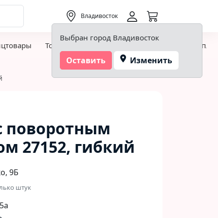
0,00 ₽
Владивосток
Выбран город Владивосток
нцтовары
Товары для творчества и хобби
Детская пло
Оставить
Изменить
й
с поворотным
м 27152, гибкий
, 9Б​
лько штук
5а