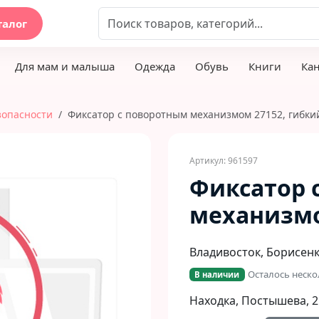
талог
Для мам и малыша
Одежда
Обувь
Книги
Ка
зопасности
Фиксатор с поворотным механизмом 27152, гибки
Артикул: 961597
Фиксатор 
механизмо
Владивосток, Борисенко
Осталось неско
В наличии
Находка, Постышева, 2