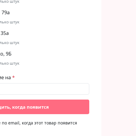
лько штук
 79а
лько штук
 35а
лько штук
, 9Б​
лько штук
ие на
ить, когда появится
по email, когда этот товар появится