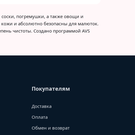
 соски, погремушки, а также овощи и
 кожи и абсолютно безопасны для малюток.
епень чистоты. Создано программой AVS
Покупателям
Доставка
Оплата
Обмен и возврат