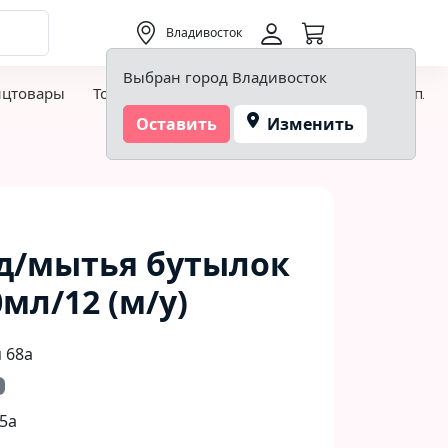
0,00 ₽
Владивосток
Выбран город Владивосток
нцтовары
Товары для творчества и хобби
Детская пло
Оставить
Изменить
д/мытья бутылок
0мл/12 (м/у)
 68а
5а