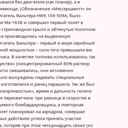
ался без двигателя (как планер), а в
Пенемюнде. (Обозначение «Мессершмитт» он
игатель Вальтера HWK 109-509А, было
ие Ме-163В и совершил первый полет в
е стреловидное крыло и обтянутые полотном
адка производилась на выдвижную
игатель Вальтера – первый в мире серийный
мной мощностью – сила тяги превышала вес
 часа. В качестве топлива использовалось так
вещество» (концентрированный 80% раствор
кости смешивались, они мгновенно
 были вынуждены надевать специальные
 изготовлялся и ранец парашюта. Так же был
ожорливостью», время и дальность полета
е перехватчика: при разнице в скоростях в
акуемого бомбардировщика, а повторная
олет планировал на аэродром, совершал
вых действиях успела принять участие
а, потеряв при этом четырнадцать своих (из