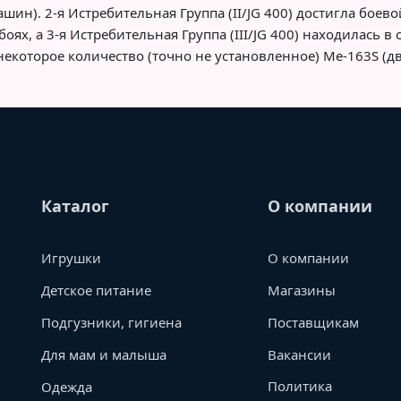
шин). 2-я Истребительная Группа (II/JG 400) достигла боев
боях, а 3-я Истребительная Группа (III/JG 400) находилась 
 некоторое количество (точно не установленное) Ме-163S (д
Каталог
О компании
Игрушки
О компании
Детское питание
Магазины
Подгузники, гигиена
Поставщикам
Для мам и малыша
Вакансии
Политика
Одежда