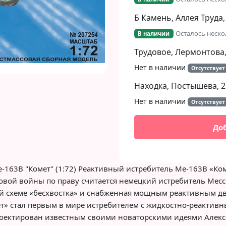
Б Камень, Аллея Труда,
Осталось неско
В наличии
Трудовое, Лермонтова,
Нет в наличии
Отсутствует
Находка, Постышева, 2
Нет в наличии
Отсутствует
До
163В "Комет" (1:72) Реактивный истребитель Ме-163В «Ком
вой войны по праву считается немецкий истребитель Месс
й схеме «бесхвостка» и снабженная мощным реактивным дв
ет» стал первым в мире истребителем с жидкостно-реактив
роектирован известным своими новаторскими идеями Алекс