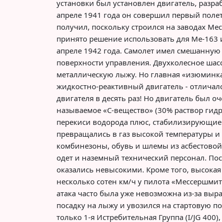
установки был установлен двигатель, разраб
апреле 1941 года он совершил первый поле
получил, поскольку строился на заводах М
принято решение использовать для Ме-163 
апреле 1942 года. Самолет имел смешанную
поверхности управления. Двухколесное шасс
металлическую лыжу. Но главная «изюминка»
жидкостно-реактивный двигатель - отличалс
двигателя в десять раз! Но двигатель был оч
называемое «С-вещество» (30% раствор гидр
перекиси водорода плюс, стабилизирующие 
превращались в газ высокой температуры и
комбинезоны, обувь и шлемы из асбестовой 
одет и наземный технический персонал. По
оказались невысокими. Кроме того, высокая 
несколько сотен км/ч у пилота «Мессершмит
атака часто была уже невозможна из-за выр
посадку на лыжу и увозился на стартовую п
только 1-я Истребительная Группа (I/JG 400)