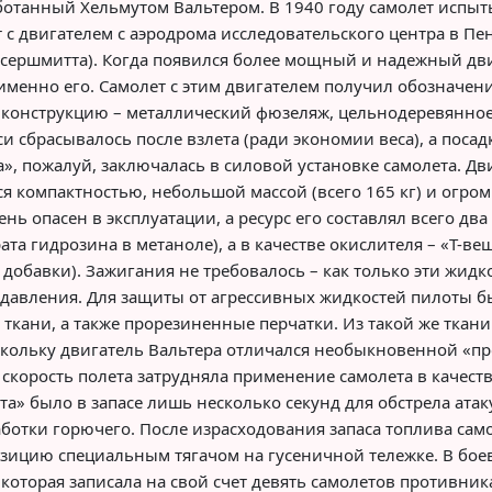
отанный Хельмутом Вальтером. В 1940 году самолет испытыв
т с двигателем с аэродрома исследовательского центра в 
ессершмитта). Когда появился более мощный и надежный дв
именно его. Самолет с этим двигателем получил обозначен
 конструкцию – металлический фюзеляж, цельнодеревянно
и сбрасывалось после взлета (ради экономии веса), а пос
, пожалуй, заключалась в силовой установке самолета. Дв
я компактностью, небольшой массой (всего 165 кг) и огро
ень опасен в эксплуатации, а ресурс его составлял всего два
ата гидрозина в метаноле), а в качестве окислителя – «Т-
добавки). Зажигания не требовалось – как только эти жид
 давления. Для защиты от агрессивных жидкостей пилоты
ткани, а также прорезиненные перчатки. Из такой же ткани
скольку двигатель Вальтера отличался необыкновенной «пр
скорость полета затрудняла применение самолета в качеств
та» было в запасе лишь несколько секунд для обстрела ат
аботки горючего. После израсходования запаса топлива сам
озицию специальным тягачом на гусеничной тележке. В бое
, которая записала на свой счет девять самолетов противник