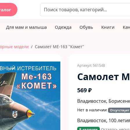
талог
Для мам и малыша
Одежда
Обувь
Книги
Ка
орные модели
Самолет МЕ-163 "Комет"
Артикул: 561548
Самолет М
569 ₽
Владивосток, Борисенко
Нет в наличии
Отсутствует
Владивосток, 100 летия
Осталось неско
В наличии