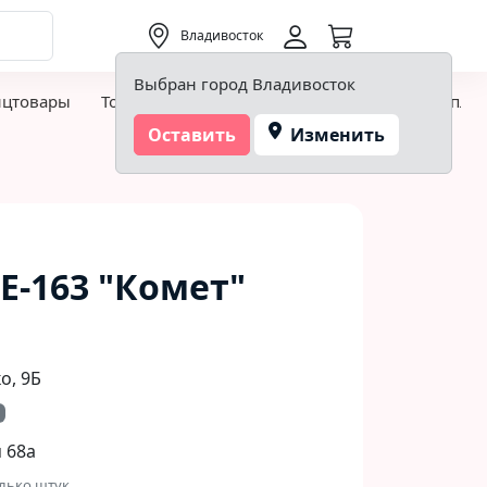
0,00 ₽
Владивосток
Выбран город Владивосток
нцтовары
Товары для творчества и хобби
Детская пло
Оставить
Изменить
Е-163 "Комет"
, 9Б​
 68а
лько штук