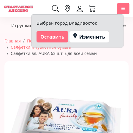
0,00 ₽
Выбран город Владивосток
Игрушки
Детское питание
Подгузники, гигиена
Оставить
Изменить
Главная
Подгузники, гигиена
Салфетки и туалетная бумага
Салфетки вл. AURA 63 шт. Для всей семьи