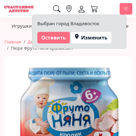
0,00 ₽
Выбран город Владивосток
Игрушки
Детское питание
Подгузники, гигиена
Оставить
Изменить
Главная
Детское питание
Пюре
Пюре Фруто Няня кролик.80 г