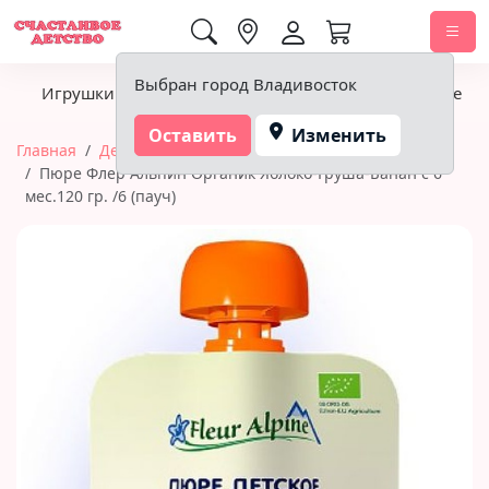
0,00 ₽
Выбран город Владивосток
Игрушки
Детское питание
Подгузники, гигиена
Оставить
Изменить
Главная
Детское питание
Пюре
Пюре Флер Альпин Органик Яблоко-Груша-Банан с 6
мес.120 гр. /6 (пауч)