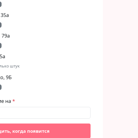
 35а
 79а
5а
лько штук
, 9Б​
ие на
ить, когда появится