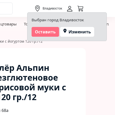
0,00 ₽
Владивосток
Выбран город Владивосток
нцтовары
Товары для творчества и хобби
Детская пло
Оставить
Изменить
 с йогуртом 120 гр./12
лёр Альпин
езглютеновое
 рисовой муки с
20 гр./12
 68а