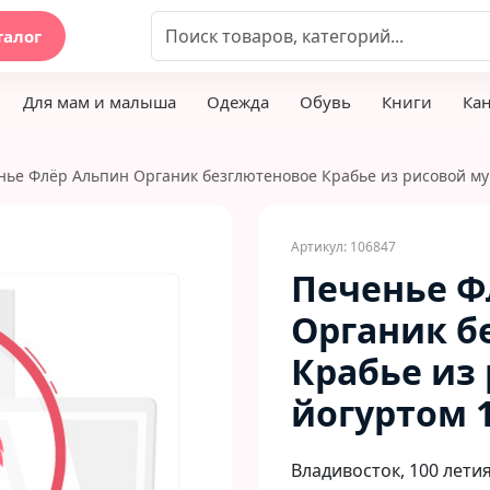
талог
Для мам и малыша
Одежда
Обувь
Книги
Ка
ье Флёр Альпин Органик безглютеновое Крабье из рисовой муки
Артикул: 106847
Печенье Ф
Органик б
Крабье из
йогуртом 1
Владивосток, 100 летия