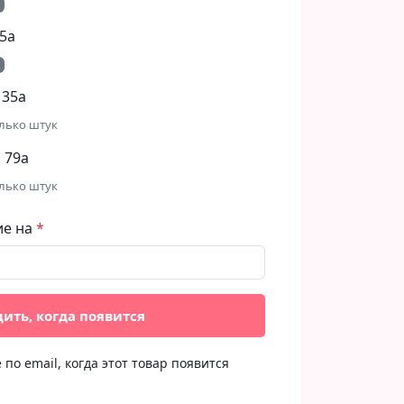
5а
 35а
лько штук
 79а
лько штук
ие на
ить, когда появится
по email, когда этот товар появится