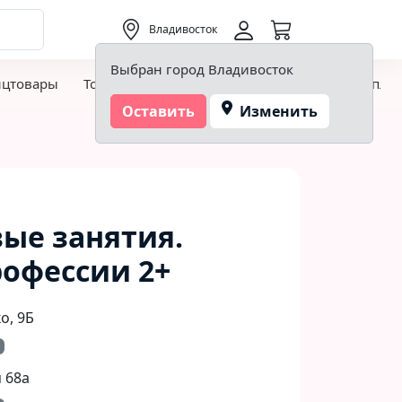
0,00 ₽
Владивосток
Выбран город Владивосток
нцтовары
Товары для творчества и хобби
Детская пло
Оставить
Изменить
ые занятия.
офессии 2+
, 9Б​
 68а