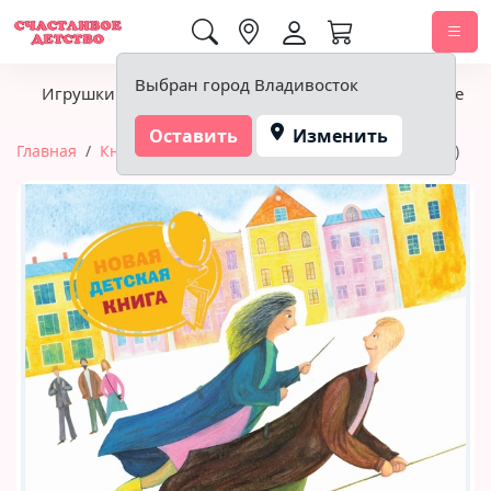
0,00 ₽
Выбран город Владивосток
Игрушки
Детское питание
Подгузники, гигиена
Оставить
Изменить
Главная
Книги
Никитинский Ю. Дом дворников (НДК)