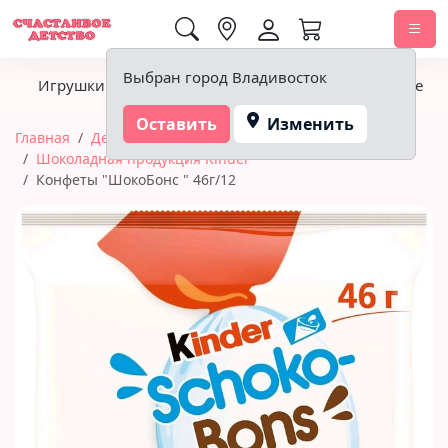
0,00 ₽
Выбран город Владивосток
Игрушки
Детское питание
Подгузники, гигиена
Оставить
Изменить
Главная
Детское питание
Шоколадная продукция Kinder
Конфеты "ШокоБонс " 46г/12