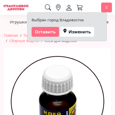
0,00 ₽
Выбран город Владивосток
Игрушки
Детское питание
Подгузники, гигиена
Оставить
Изменить
Главная
Товары для творчества и хобби
Сборные модели
Клей для моделей