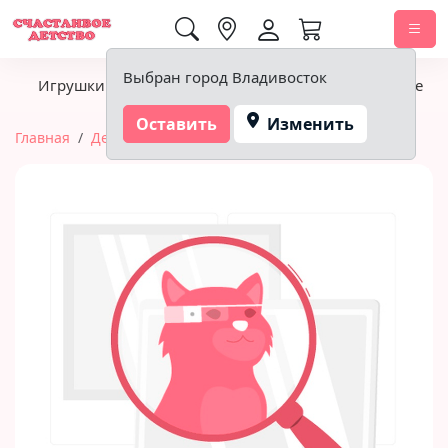
0,00 ₽
Выбран город Владивосток
Игрушки
Детское питание
Подгузники, гигиена
Оставить
Изменить
Главная
Детское питание
Чай
фруктовый