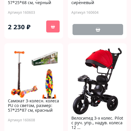
57*25*68 см, черный
сиреневый
Артикул 160603
Артикул 160604
2 230 ₽
Самокат 3-колесн. колеса
PU со светом, размер:
57*25*87 см, красный
Велосипед 3-х колес. Pilot
Артикул 160608
с руч. упр., надув. колеса
12 …