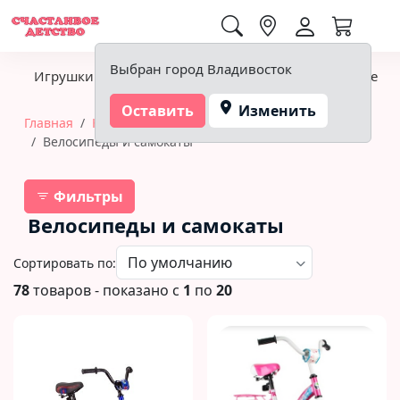
0,00 ₽
Выбран город Владивосток
Игрушки
Детское питание
Подгузники, гигиена
Оставить
Изменить
Главная
Крупногабаритный товар
Велосипеды и самокаты
Фильтры
Велосипеды и самокаты
Сортировать по:
78
товаров - показано с
1
по
20