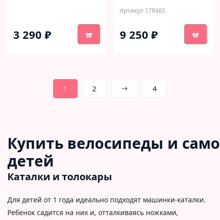
Артикул 178465
3 290 ₽
9 250 ₽
1
2
4
Купить
велосипеды
и
сам
детей
Каталки и толокары
Для детей от 1 года идеально подходят машинки-каталки.
Ребенок садится на них и, отталкиваясь ножками,