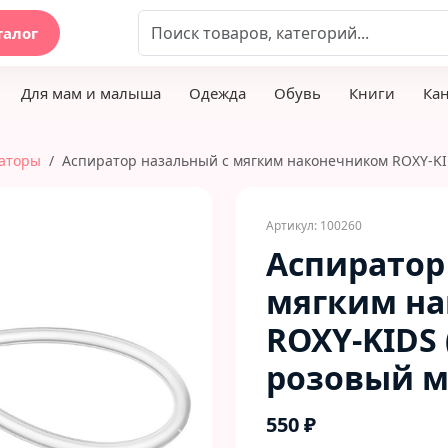
талог
Для мам и малыша
Одежда
Обувь
Книги
Ка
раторы
Аспиратор назальный с мягким наконечником ROXY-KID
Артикул: 100260
Аспиратор
мягким н
ROXY-KIDS 
розовый 
550 ₽