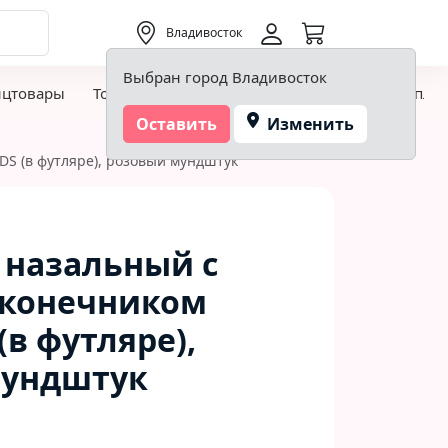
0,00 ₽
Владивосток
Выбран город Владивосток
нцтовары
Товары для творчества и хобби
Детская пло
Оставить
Изменить
S (в футляре), розовый мундштук
 назальный с
аконечником
(в футляре),
мундштук