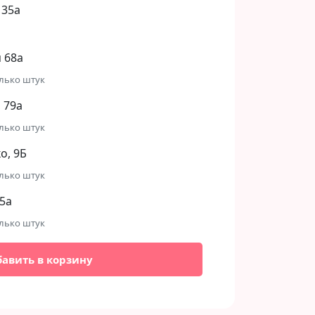
 35а
 68а
лько штук
 79а
лько штук
, 9Б​
лько штук
5а
лько штук
бавить в корзину