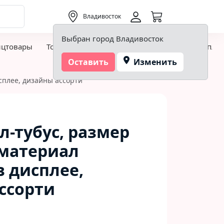
0,00 ₽
Владивосток
Выбран город Владивосток
нцтовары
Товары для творчества и хобби
Детская пло
Оставить
Изменить
исплее, дизайны ассорти
л-тубус, размер
 материал
в дисплее,
ссорти