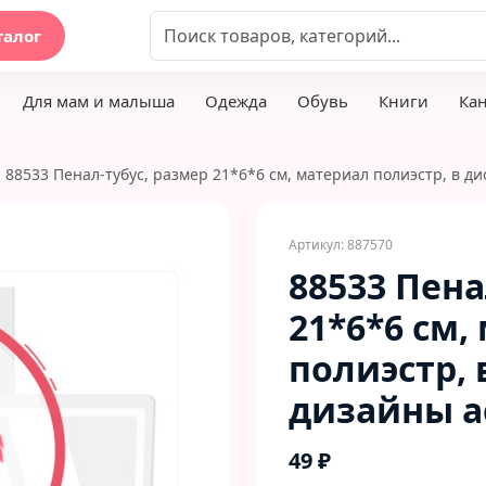
талог
Для мам и малыша
Одежда
Обувь
Книги
Ка
88533 Пенал-тубус, размер 21*6*6 см, материал полиэстр, в д
Артикул: 887570
88533 Пена
21*6*6 см,
полиэстр, 
дизайны а
49 ₽