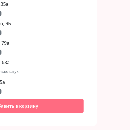
 35а
, 9Б​
 79а
 68а
лько штук
5а
бавить в корзину