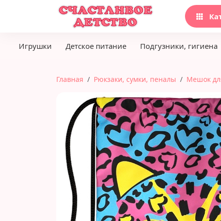
Ка
Игрушки
Детское питание
Подгузники, гигиена
Главная
Рюкзаки, сумки, пеналы
Мешок дл