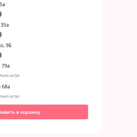
5а
 35а
, 9Б​
 79а
лько штук
 68а
лько штук
бавить в корзину