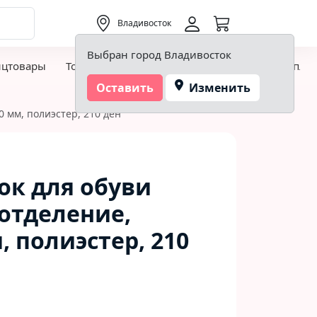
0,00 ₽
Владивосток
Выбран город Владивосток
нцтовары
Товары для творчества и хобби
Детская пло
Оставить
Изменить
 мм, полиэстер, 210 ден
ок для обуви
 отделение,
, полиэстер, 210