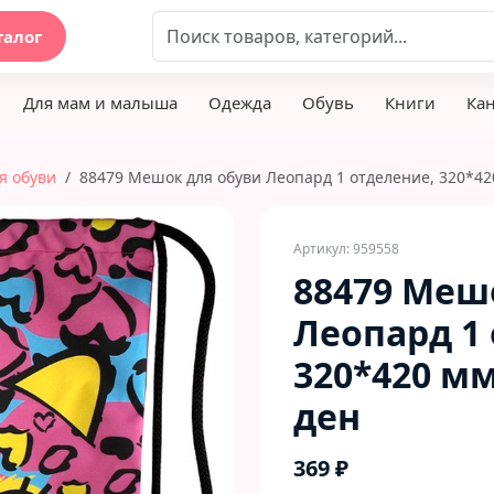
талог
Для мам и малыша
Одежда
Обувь
Книги
Ка
я обуви
88479 Мешок для обуви Леопард 1 отделение, 320*420
Артикул: 959558
88479 Меш
Леопард 1
320*420 мм
ден
369 ₽