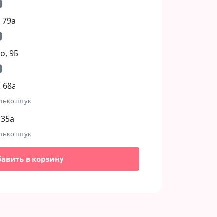
 79а
, 9Б​
 68а
лько штук
 35а
лько штук
бавить в корзину