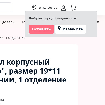
0,00 ₽
Владивосток
Выбран город Владивосток
нцтовары
Товары для творчества и хобби
Детская пло
Оставить
Изменить
ии, 1 отделение
ал корпусный
", размер 19*11
нии, 1 отделение
5а