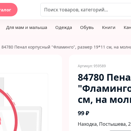
талог
Для мам и малыша
Одежда
Обувь
Книги
Ка
84780 Пенал корпусный "Фламинго", размер 19*11 см, на молн
Артикул: 959589
84780 Пен
"Фламинго
см, на мол
99 ₽
Находка, Постышева, 2