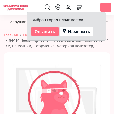
0,00 ₽
Выбран город Владивосток
Игрушки
Детское питание
Подгузники, гигиена
Оставить
Изменить
Главная
Рюкзаки, сумки, пеналы
Пеналы
84414 Пенал корпусный "Коты с вишней", размер 19*11
см, на молнии, 1 отделение, материал полиэстер,