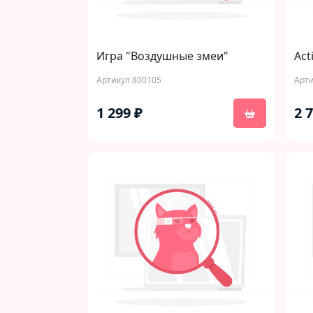
Игра "Воздушные змеи"
Acti
Артикул 800105
Арти
1 299 ₽
2 