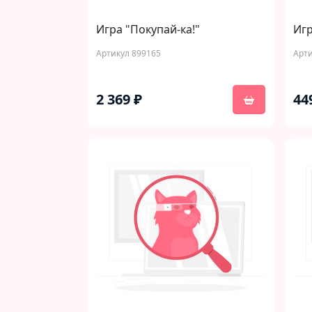
Игра "Покупай-ка!"
Игр
Артикул 899165
Арти
2 369 ₽
44