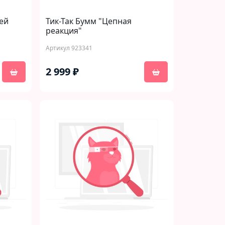
тей
Тик-Так Бумм "Цепная
реакция"
Артикул 923341
2 999 ₽