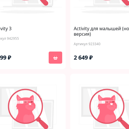
vity 3
Activity для малышей (н
версия)
кул 942955
Артикул 923340
799 ₽
2 649 ₽