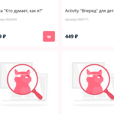
а "Кто думает, как я?"
Activity "Вперед" для де
кул 942959
Артикул 899171
9 ₽
449 ₽