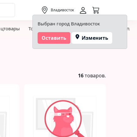
0,00 ₽
Владивосток
Выбран город Владивосток
нцтовары
Товары для творчества и хобби
Детская пло
Оставить
Изменить
16
товаров.